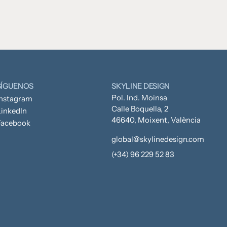
SÍGUENOS
SKYLINE DESIGN
Pol. Ind. Moinsa
Instagram
Calle Boquella, 2
inkedIn
46640, Moixent, València
Facebook
global@skylinedesign.com
(+34) 96 229 52 83