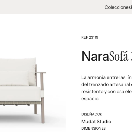
Colecciones
REF. 23119
Sofá
Nara
La armonía entre las lín
del trenzado artesanal 
resistente y con esa el
espacio.
DISEÑADOR
Mudat Studio
DIMENSIONES