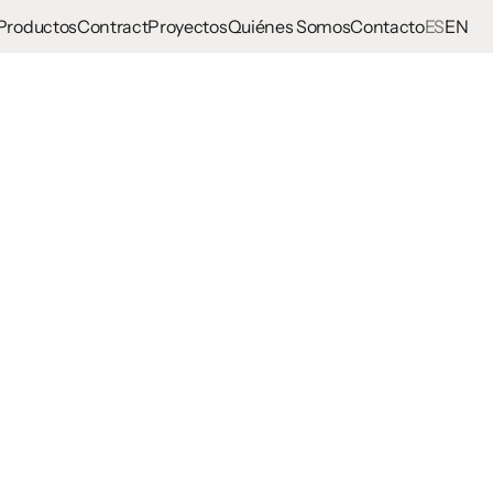
Productos
Contract
Proyectos
Quiénes Somos
Contacto
ES
EN