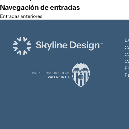
Navegación de entradas
Entradas anteriores
E
C
C
C
P
R