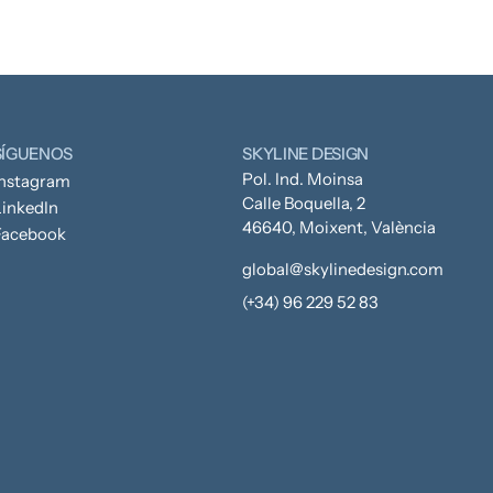
SÍGUENOS
SKYLINE DESIGN
Pol. Ind. Moinsa
Instagram
Calle Boquella, 2
inkedIn
46640, Moixent, València
Facebook
global@skylinedesign.com
(+34) 96 229 52 83