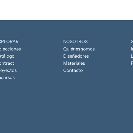
XPLORAR
NOSOTROS
olecciones
Quiénes somos
atálogo
Diseñadores
L
ontract
Materiales
royectos
Contacto
ecursos