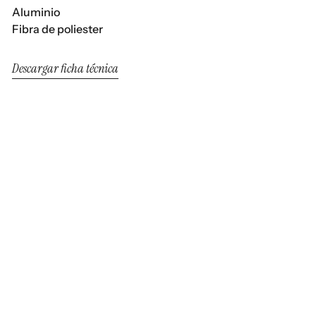
Aluminio
Fibra de poliester
Descargar ficha técnica
Rodona
Rodona
Sillón Carbon
Sofá 2PL Carbon