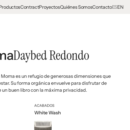
Productos
Contract
Proyectos
Quiénes Somos
Contacto
ES
EN
Daybed Redondo
ma
 Moma es un refugio de generosas dimensiones que
star. Su forma orgánica envuelve para disfrutar de
e un buen libro con la máxima privacidad.
ACABADOS
White Wash