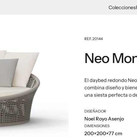
Colecciones
REF. 20144
Neo Mo
El daybed redondo Neo
combina diseño y biene
una siesta perfecta o d
DISEÑADOR
Noel Royo Asenjo
DIMENSIONES
200×200×77 cm