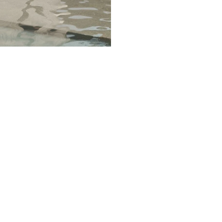
Donoma Las Terrenas
La Terrenas,
Beach Resort & Spa
República
Dominicana