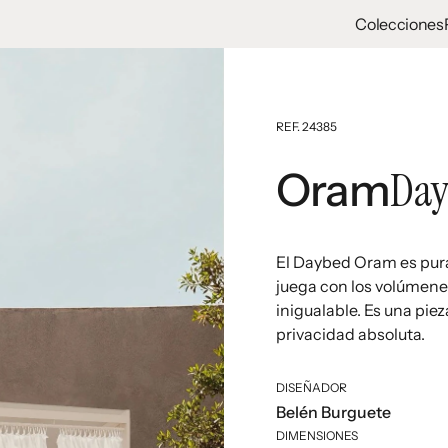
Colecciones
REF. 24385
Day
Oram
El Daybed Oram es pura
juega con los volúmenes
inigualable. Es una piez
privacidad absoluta.
DISEÑADOR
Belén Burguete
DIMENSIONES