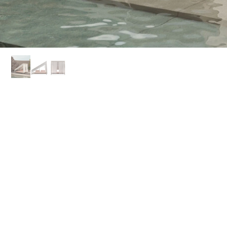
Hotel Le Lodge des Îles D’Or
Hyères, Francia