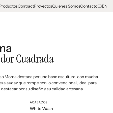
Productos
Contract
Proyectos
Quiénes Somos
Contacto
ES
EN
ma
dor Cuadrada
o Moma destaca por una base escultural con mucha
ieza audaz que rompe con lo convencional, ideal para
estacar por su diseño y su calidad artesana.
ACABADOS
White Wash