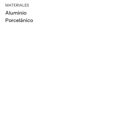
MATERIALES
Aluminio
Porcelánico
Clover
Clover
Sillón Comedor White Wash
Sillón White Wash