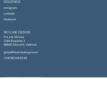
SÍGUENOS
Instagram
LinkedIn
Facebook
SKYLINE DESIGN
Pol. Ind. Moinsa
Calle Boquella, 2
46640, Moixent, València
global@skylinedesign.com
(+34) 96 229 52 83
© 2026 SKYLINE DESIGN
Política de privacidad
Política de cookies
Aviso legal