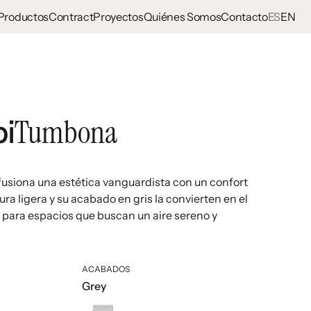
Productos
Contract
Proyectos
Quiénes Somos
Contacto
ES
EN
Tumbona
i
usiona una estética vanguardista con un confort
ra ligera y su acabado en gris la convierten en el
para espacios que buscan un aire sereno y
ACABADOS
Grey