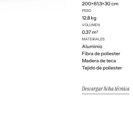
200×61.3×30 cm
PESO
12.8 kg
VOLUMEN
0.37 m³
MATERIALES
Aluminio
Fibra de poliester
Madera de teca
Tejido de poliester
Descargar ficha técnica