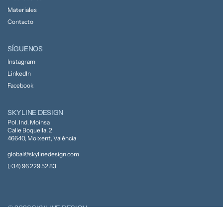
Materiales
Contacto
SÍGUENOS
Instagram
LinkedIn
Facebook
SKYLINE DESIGN
Pol. Ind. Moinsa
Calle Boquella, 2
46640, Moixent, València
global@skylinedesign.com
(+34) 96 229 52 83
© 2026 SKYLINE DESIGN
Política de privacidad