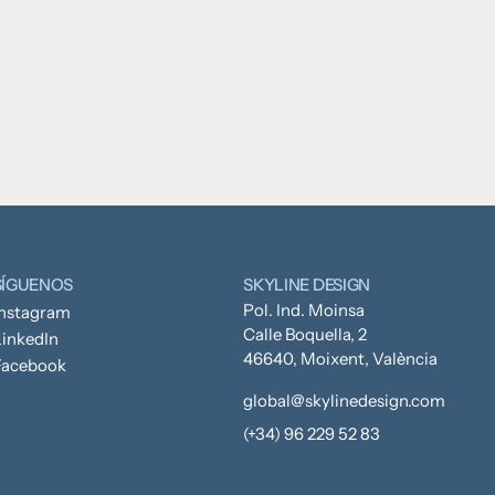
SÍGUENOS
SKYLINE DESIGN
Pol. Ind. Moinsa
Instagram
Calle Boquella, 2
inkedIn
46640, Moixent, València
Facebook
global@skylinedesign.com
(+34) 96 229 52 83