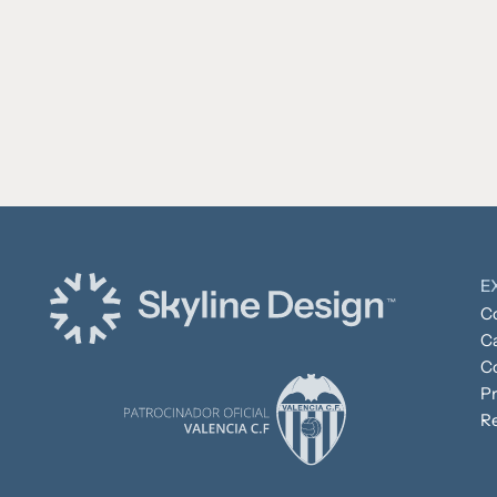
E
C
C
C
P
R