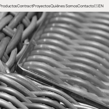
Productos
Contract
Proyectos
Quiénes Somos
Contacto
ES
EN