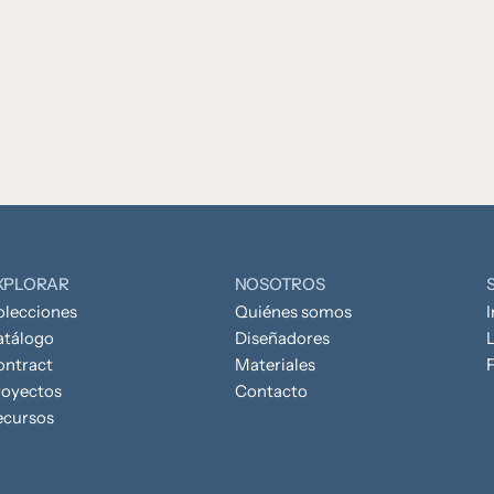
XPLORAR
NOSOTROS
olecciones
Quiénes somos
atálogo
Diseñadores
L
ontract
Materiales
royectos
Contacto
ecursos